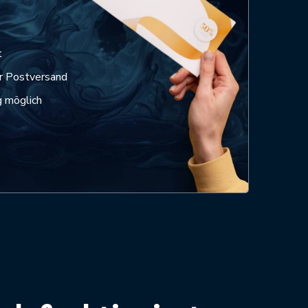
t
r Postversand
g möglich