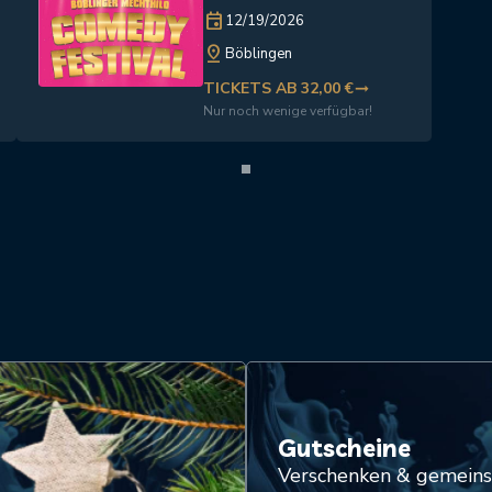
event
12/19/2026
pin_drop
Böblingen
TICKETS AB 32,00 €
trending_flat
Nur noch wenige verfügbar!
Gutscheine
Verschenken & gemein