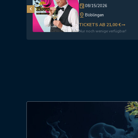
event
08/15/2026
pin_drop
Böblingen
TICKETS AB 21,00 €
trending_flat
Nur noch wenige verfügbar!