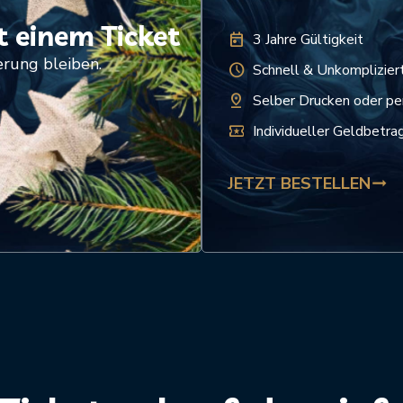
 einem Ticket
today
3 Jahre Gültigkeit
erung bleiben.
schedule
Schnell & Unkomplizier
pin_drop
Selber Drucken oder pe
local_activity
Individueller Geldbetra
JETZT BESTELLEN
trending_flat