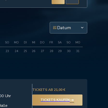
instant_mix
keyboard_arrow_down
A
SO
MO
DI
MI
DO
FR
SA
SO
MO
23
24
25
26
27
28
29
30
31
TICKETS AB 21,00 €
:00 Uhr
trending_flat
TICKETS KAUFEN
alle