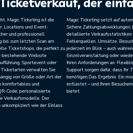
Ticketverkauf, der einf
ht. Magic Ticketing ist die
Magic Ticketing setzt auf autom
r, Locations und Event-
Sichere Zahlungsabwicklungen, 
icher und professionell
detaillierte Verkaufsstatistike
g bis zum letzten Scan am
Fehlerquellen. Umsätze, Besuch
elle Ticketshops, die perfekt zu
jederzeit im Blick – auch währe
hre bestehende Website
Einzelveranstaltung oder wiede
aufführung, Sportevent oder
Ihren Anforderungen an. Flexibl
 Ticketarten verwalten Sie
Support sorgen dafür, dass Ihr T
bhängig von Größe oder Art der
benötigen.Das Ergebnis: Ein mod
in komfortables und
entlastet – und Ihren Besuchern
QR-Code, personalisierte
bietet.
le Verkaufsmodelle. Der
 unkompliziert wie der Einlass