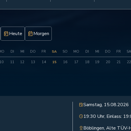
today
today
Heute
Morgen
MO
DI
MI
DO
FR
SA
SO
MO
DI
MI
DO
FR
S
10
11
12
13
14
15
16
17
18
19
20
21
22
Samstag, 15.08.2026
event
19:30 Uhr, Einlass: 19
schedule
Böblingen, Alte TÜV-H
pin_drop